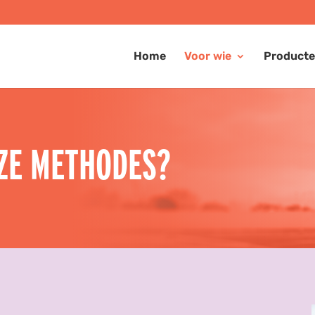
Home
Voor wie
Product
NZE METHODES?