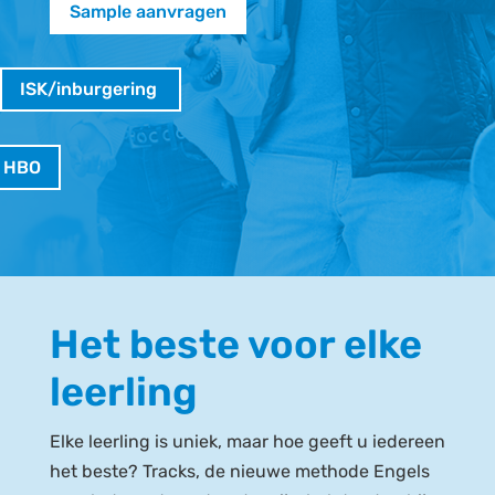
Sample aanvragen
ISK/inburgering
 HBO
Het beste voor elke
leerling
Elke leerling is uniek, maar hoe geeft u iedereen
het beste? Tracks, de nieuwe methode Engels