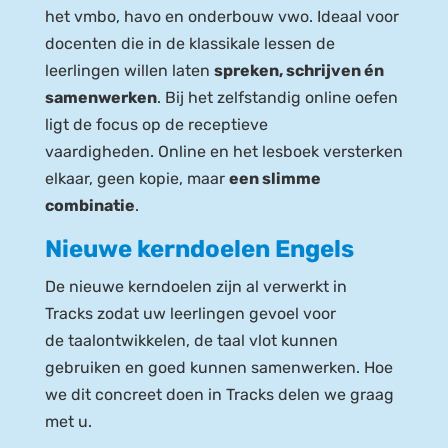
het vmbo, havo en onderbouw vwo. Ideaal voor
docenten die
in
de
klassikale lessen
de
leerlingen
willen
laten
spreken, schrijven én
samenwerken
.
Bij het zelfstandig online oefen
ligt de focus op de receptieve
vaardigheden.
Online en het lesboek versterken
elkaar, geen kopie, maar
een
slimme
combinatie
.
Nieuwe kerndoelen Engels
D
e nieuwe kerndoelen
zijn al
verwerkt in
Tracks
zodat uw leerlingen
gevoel voor
de
taalontwikkelen
, de taal vlot kunnen
gebruiken en
goed
kunnen samenwerken
.
Hoe
we dit
concreet doen in Tracks
delen we graag
met u
.